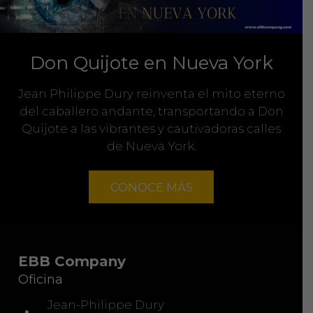
Don Quijote en Nueva York
Jean Philippe Dury reinventa el mito eterno
del caballero andante, transportando a Don
Quijote a las vibrantes y cautivadoras calles
de Nueva York.
CONOCE MÁS
EBB Company
Oficina
Jean-Philippe Dury