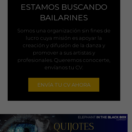
ESTAMOS BUSCANDO
BAILARINES
Somos una organización sin fines de
lucro cuya misión es apoyar la
creación y difusión de la danza y
promover a sus artistas y
profesionales. Queremos conocerte,
envíanos tu CV.
ENVÍA TU CV AHORA