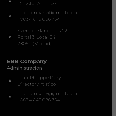
Director Artístico
ebbcompany@gmail.com
+0034 645 086 754
Avenida Manoteras, 22
Portal 3, Local 84
28050 (Madrid)
EBB Company
Administración
Jean-Philippe Dury
Director Artístico
ebbcompany@gmail.com
+0034 645 086 754