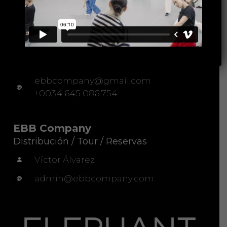
EBB Company
Administración
Jean-Philippe Dury
Director Artístico
ebbcompany@gmail.com
+0034 645 086 754
EBB Company
Distribución / Tour / Reservas
Víctor Álvarez
admin@ebbcompany.com