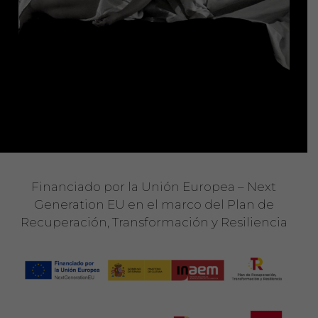
Financiado por la Unión Europea – Next
Generation EU en el marco del Plan de
Recuperación, Transformación y Resiliencia