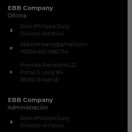
EBB Company
Oficina
Jean-Philippe Dury
Director Artístico
ebbcompany@gmail.com
+0034 645 086 754
Avenida Manoteras, 22
Portal 3, Local 84
28050 (Madrid)
EBB Company
Administración
Jean-Philippe Dury
Director Artístico