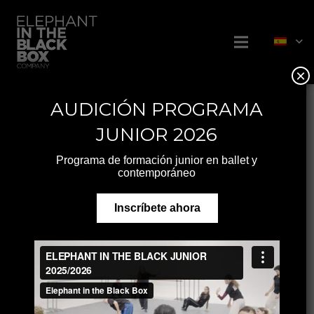
×
AUDICIÓN PROGRAMA
EBB Company
JUNIOR 2026
Oficina
Programa de formación junior en ballet y
Jean-Philippe Dury
contemporáneo
Director Artístico
ebbcompany@gmail.com
Inscríbete ahora
+0034 645 086 754
Avenida Manoteras, 22
Portal 3, Local 84
28050 (Madrid)